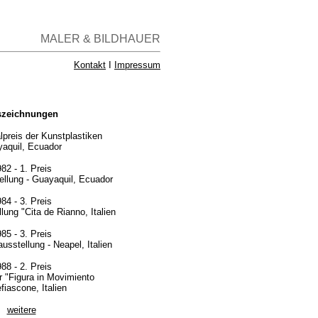
MALER & BILDHAUER
Kontakt
I
Impressum
szeichnungen
lpreis der Kunstplastiken
aquil, Ecuador
82 - 1. Preis
ellung - Guayaquil, Ecuador
84 - 3. Preis
lung "Cita de Rianno, Italien
85 - 3. Preis
usstellung - Neapel, Italien
88 - 2. Preis
r "Figura in Movimiento
fiascone, Italien
weitere