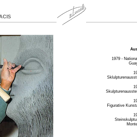
ACIS
Au
1979 - Nationa
Guay
19
Sklulpturenausst
19
Skulpturenausstel
19
Figurative Kunsta
19
Steinskulptu
Monte