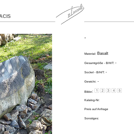
ACIS
-
Basalt
Material:
-
Gesamtgröße - B/H/T:
-
Sockel - B/H/T:
-
Gewicht:
:
Bilder
Kalalog-Nr:
Preis auf Anfrage
Sonstiges: