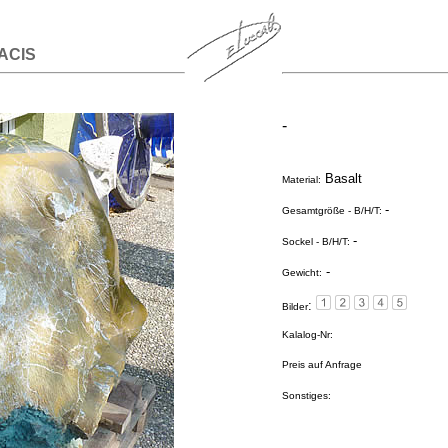
ACIS
-
Basalt
Material:
-
Gesamtgröße - B/H/T:
-
Sockel - B/H/T:
-
Gewicht:
:
Bilder
Kalalog-Nr:
Preis auf Anfrage
Sonstiges: